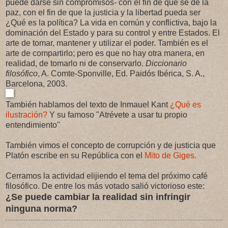
puede darse sin compromisos- con el fin de que se dé la
paz, con el fin de que la justicia y la libertad pueda ser
¿Qué es la política? La vida en común y conflictiva, bajo la
dominación del Estado y para su control y entre Estados. El
arte de tomar, mantener y utilizar el poder. También es el
arte de compartirlo; pero es que no hay otra manera, en
realidad, de tomarlo ni de conservarlo.
Diccionario
filosófico
, A. Comte-Sponville, Ed. Paidós Ibérica, S. A.,
Barcelona, 2003.
También hablamos del texto de Inmauel Kant
¿Qué es
ilustración?
Y su famoso "Atrévete a usar tu propio
entendimiento"
También vimos el concepto de corrupción y de justicia que
Platón escribe en su República con el
Mito de Giges.
Cerramos la actividad elijiendo el tema del próximo café
filosófico. De entre los más votado salió victorioso este:
¿Se puede cambiar la realidad sin inf
r
ingir
ninguna norma?