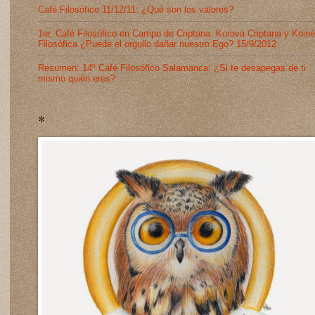
Café Filosófico 11/12/11: ¿Qué son los valores?
1er. Café Filosófico en Campo de Criptana. Korova Criptana y Koiné
Filosófica ¿Puede el orgullo dañar nuestro Ego? 15/9/2012
Resumen: 14º Café Filosófico Salamanca: ¿Si te desapegas de ti
mismo quién eres?
*