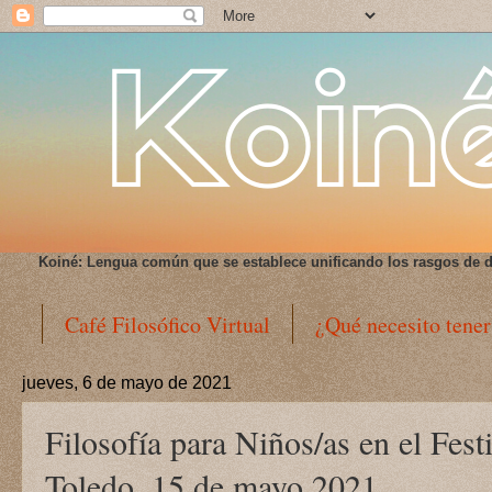
Koiné:
Lengua común que se establece unificando los rasgos de d
Café Filosófico Virtual
¿Qué necesito tener
jueves, 6 de mayo de 2021
Filosofía para Niños/as en el Festi
Toledo. 15 de mayo 2021