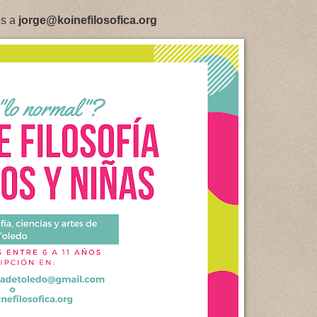
os a
jorge@koinefilosofica.org