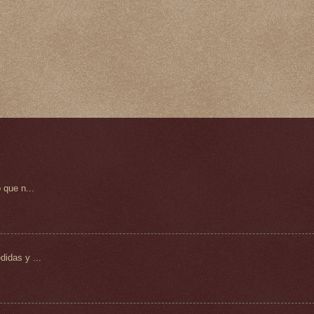
 que n...
idas y ...