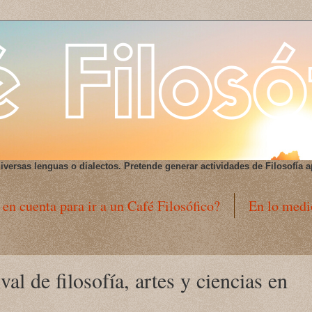
iversas lenguas o dialectos
. Pretende generar actividades de Filosofía a
 en cuenta para ir a un Café Filosófico?
En lo medi
val de filosofía, artes y ciencias en