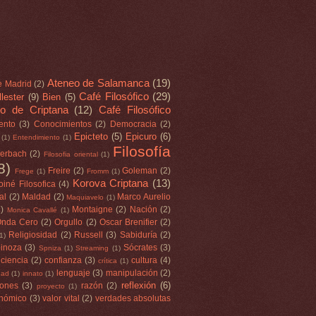
Ateneo de Salamanca
(19)
e Madrid
(2)
Café Filosófico
(29)
lester
(9)
Bien
(5)
o de Criptana
(12)
Café Filosófico
ento
(3)
Conocimientos
(2)
Democracia
(2)
Epicteto
(5)
Epicuro
(6)
(1)
Entendimiento
(1)
Filosofía
erbach
(2)
Filosofia oriental
(1)
8)
Freire
(2)
Goleman
(2)
Frege
(1)
Fromm
(1)
Korova Criptana
(13)
oiné Filosofica
(4)
al
(2)
Maldad
(2)
Marco Aurelio
Maquiavelo
(1)
2)
Montaigne
(2)
Nación
(2)
Monica Cavallé
(1)
nda Cero
(2)
Orgullo
(2)
Oscar Brenifier
(2)
Religiosidad
(2)
Russell
(3)
Sabiduría
(2)
(1)
inoza
(3)
Sócrates
(3)
Spniza
(1)
Streaming
(1)
ciencia
(2)
confianza
(3)
cultura
(4)
crítica
(1)
lenguaje
(3)
manipulación
(2)
dad
(1)
innato
(1)
reflexión
(6)
iones
(3)
razón
(2)
proyecto
(1)
onómico
(3)
valor vital
(2)
verdades absolutas