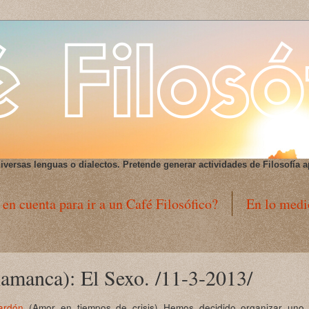
iversas lenguas o dialectos
. Pretende generar actividades de Filosofía a
 en cuenta para ir a un Café Filosófico?
En lo medi
lamanca): El Sexo. /11-3-2013/
ardón
(Amor en tiempos de crisis) Hemos decidido organizar uno