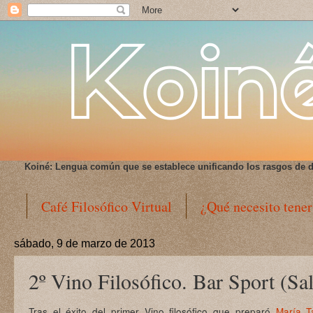
Koiné:
Lengua común que se establece unificando los rasgos de d
Café Filosófico Virtual
¿Qué necesito tener
sábado, 9 de marzo de 2013
2º Vino Filosófico. Bar Sport (Sa
Tras el éxito del primer Vino filosófico que preparó
María T