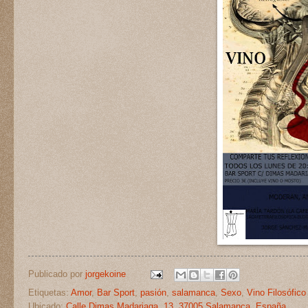
Publicado por
jorgekoine
Etiquetas:
Amor
,
Bar Sport
,
pasión
,
salamanca
,
Sexo
,
Vino Filosófico
Ubicado:
Calle Dimas Madariaga, 13, 37005 Salamanca, España