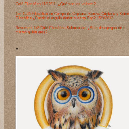
Café Filosófico 11/12/11: ¿Qué son los valores?
1er. Café Filosófico en Campo de Criptana. Korova Criptana y Koiné
Filosófica ¿Puede el orgullo dañar nuestro Ego? 15/9/2012
Resumen: 14º Café Filosófico Salamanca: ¿Si te desapegas de ti
mismo quién eres?
*