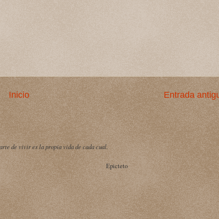
Inicio
Entrada antig
arte de vivir es la propia vida de cada cual.
Epicteto