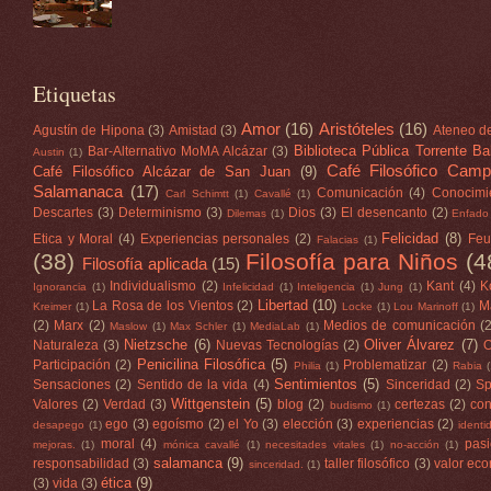
Etiquetas
Amor
(16)
Aristóteles
(16)
Agustín de Hipona
(3)
Amistad
(3)
Ateneo d
Biblioteca Pública Torrente Bal
Bar-Alternativo MoMA Alcázar
(3)
Austin
(1)
Café Filosófico Camp
Café Filosófico Alcázar de San Juan
(9)
Salamanaca
(17)
Comunicación
(4)
Conocimi
Carl Schimtt
(1)
Cavallé
(1)
Descartes
(3)
Determinismo
(3)
Dios
(3)
El desencanto
(2)
Dilemas
(1)
Enfado
Felicidad
(8)
Etica y Moral
(4)
Experiencias personales
(2)
Feu
Falacias
(1)
(38)
Filosofía para Niños
(4
Filosofía aplicada
(15)
Individualismo
(2)
Kant
(4)
K
Ignorancia
(1)
Infelicidad
(1)
Inteligencia
(1)
Jung
(1)
Libertad
(10)
La Rosa de los Vientos
(2)
M
Kreimer
(1)
Locke
(1)
Lou Marinoff
(1)
(2)
Marx
(2)
Medios de comunicación
(
Maslow
(1)
Max Schler
(1)
MediaLab
(1)
Nietzsche
(6)
Oliver Álvarez
(7)
Naturaleza
(3)
Nuevas Tecnologías
(2)
O
Penicilina Filosófica
(5)
Participación
(2)
Problematizar
(2)
Philia
(1)
Rabia
Sentimientos
(5)
Sensaciones
(2)
Sentido de la vida
(4)
Sinceridad
(2)
Sp
Wittgenstein
(5)
Valores
(2)
Verdad
(3)
blog
(2)
certezas
(2)
con
budismo
(1)
ego
(3)
egoísmo
(2)
el Yo
(3)
elección
(3)
experiencias
(2)
desapego
(1)
identi
moral
(4)
pas
mejoras.
(1)
mónica cavallé
(1)
necesitades vitales
(1)
no-acción
(1)
salamanca
(9)
responsabilidad
(3)
taller filosófico
(3)
valor ec
sinceridad.
(1)
ética
(9)
(3)
vida
(3)