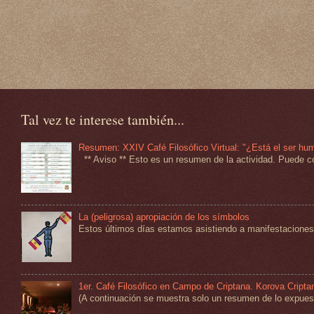
Tal vez te interese también...
Resumen: XXIV Café Filosófico Virtual: "¿Está el ser hu
** Aviso ** Esto es un resumen de la actividad. Puede co
La (peligrosa) apropiación de los símbolos
Estos últimos días estamos asistiendo a manifestaciones 
1er. Café Filosófico en Campo de Criptana. Korova Cripta
(A continuación se muestra solo un resumen de lo expuesto