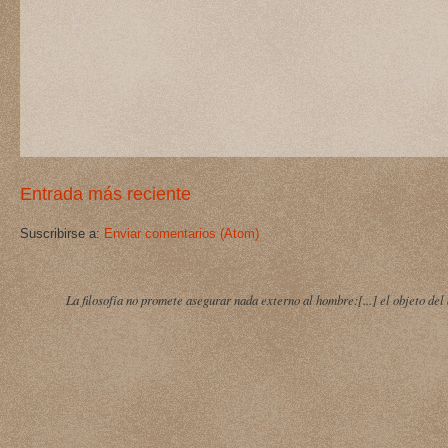
Entrada más reciente
Suscribirse a:
Enviar comentarios (Atom)
La filosofía no promete asegurar nada externo al hombre:[...] el objeto del 