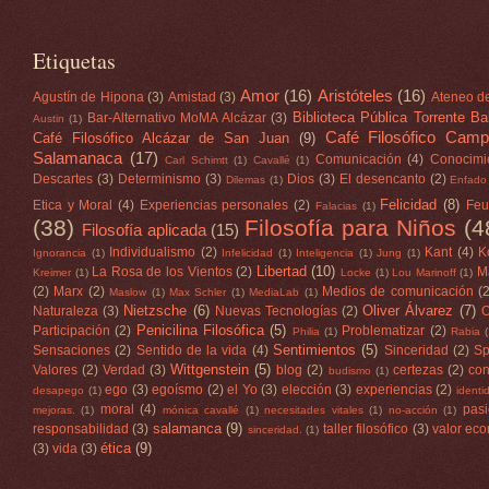
Etiquetas
Amor
(16)
Aristóteles
(16)
Agustín de Hipona
(3)
Amistad
(3)
Ateneo d
Biblioteca Pública Torrente Bal
Bar-Alternativo MoMA Alcázar
(3)
Austin
(1)
Café Filosófico Camp
Café Filosófico Alcázar de San Juan
(9)
Salamanaca
(17)
Comunicación
(4)
Conocimi
Carl Schimtt
(1)
Cavallé
(1)
Descartes
(3)
Determinismo
(3)
Dios
(3)
El desencanto
(2)
Dilemas
(1)
Enfado
Felicidad
(8)
Etica y Moral
(4)
Experiencias personales
(2)
Feu
Falacias
(1)
(38)
Filosofía para Niños
(4
Filosofía aplicada
(15)
Individualismo
(2)
Kant
(4)
K
Ignorancia
(1)
Infelicidad
(1)
Inteligencia
(1)
Jung
(1)
Libertad
(10)
La Rosa de los Vientos
(2)
M
Kreimer
(1)
Locke
(1)
Lou Marinoff
(1)
(2)
Marx
(2)
Medios de comunicación
(
Maslow
(1)
Max Schler
(1)
MediaLab
(1)
Nietzsche
(6)
Oliver Álvarez
(7)
Naturaleza
(3)
Nuevas Tecnologías
(2)
O
Penicilina Filosófica
(5)
Participación
(2)
Problematizar
(2)
Philia
(1)
Rabia
Sentimientos
(5)
Sensaciones
(2)
Sentido de la vida
(4)
Sinceridad
(2)
Sp
Wittgenstein
(5)
Valores
(2)
Verdad
(3)
blog
(2)
certezas
(2)
con
budismo
(1)
ego
(3)
egoísmo
(2)
el Yo
(3)
elección
(3)
experiencias
(2)
desapego
(1)
identi
moral
(4)
pas
mejoras.
(1)
mónica cavallé
(1)
necesitades vitales
(1)
no-acción
(1)
salamanca
(9)
responsabilidad
(3)
taller filosófico
(3)
valor ec
sinceridad.
(1)
ética
(9)
(3)
vida
(3)