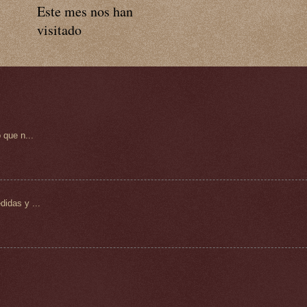
Este mes nos han
visitado
 que n...
idas y ...