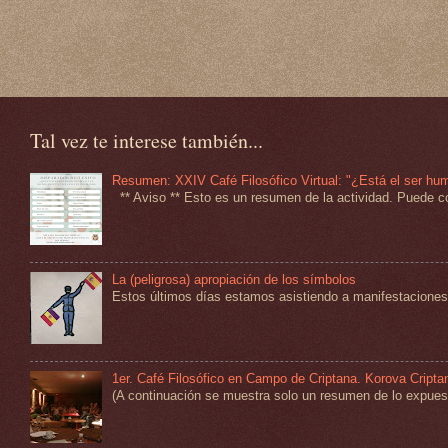
Tal vez te interese también...
Resumen: XXIV Café Filosófico Virtual: "¿Está el ser hu
** Aviso ** Esto es un resumen de la actividad. Puede co
La (peligrosa) apropiación de los símbolos
Estos últimos días estamos asistiendo a manifestaciones 
1er. Café Filosófico en Campo de Criptana. Korova Cripta
(A continuación se muestra solo un resumen de lo expuesto