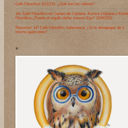
Café Filosófico 11/12/11: ¿Qué son los valores?
1er. Café Filosófico en Campo de Criptana. Korova Criptana y Koiné
Filosófica ¿Puede el orgullo dañar nuestro Ego? 15/9/2012
Resumen: 14º Café Filosófico Salamanca: ¿Si te desapegas de ti
mismo quién eres?
*