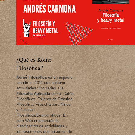
¿Qué es Koiné
Filosófica?
Koiné Filosófica
es un espacio
creado en 2011 que aglutina
actividades vinculadas a la
Filosofía Aplicada
como: Cafés
Filosóficos, Talleres de Práctica
Filosófica, Filosofía para Niños
y Diálogos
Filosóficos/Democráticos. En
esta Web encontrarás la
planificación de actividades y
los resúmenes que hacemos de