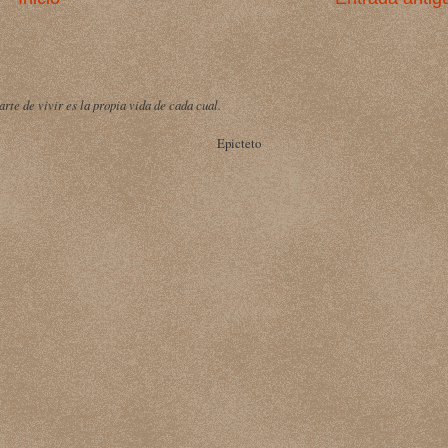
arte de vivir es la propia vida de cada cual.
Epicteto