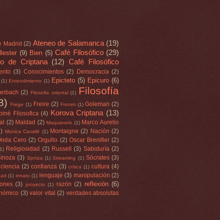
Ateneo de Salamanca
(19)
e Madrid
(2)
Café Filosófico
(29)
lester
(9)
Bien
(5)
o de Criptana
(12)
Café Filosófico
ento
(3)
Conocimientos
(2)
Democracia
(2)
Epicteto
(5)
Epicuro
(6)
(1)
Entendimiento
(1)
Filosofía
erbach
(2)
Filosofia oriental
(1)
8)
Freire
(2)
Goleman
(2)
Frege
(1)
Fromm
(1)
Korova Criptana
(13)
oiné Filosofica
(4)
al
(2)
Maldad
(2)
Marco Aurelio
Maquiavelo
(1)
2)
Montaigne
(2)
Nación
(2)
Monica Cavallé
(1)
nda Cero
(2)
Orgullo
(2)
Oscar Brenifier
(2)
Religiosidad
(2)
Russell
(3)
Sabiduría
(2)
(1)
inoza
(3)
Sócrates
(3)
Spniza
(1)
Streaming
(1)
ciencia
(2)
confianza
(3)
cultura
(4)
crítica
(1)
lenguaje
(3)
manipulación
(2)
dad
(1)
innato
(1)
reflexión
(6)
iones
(3)
razón
(2)
proyecto
(1)
onómico
(3)
valor vital
(2)
verdades absolutas