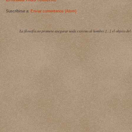
Suscribirse a:
Enviar comentarios (Atom)
La filosofía no promete asegurar nada externo al hombre:[...] el objeto del 