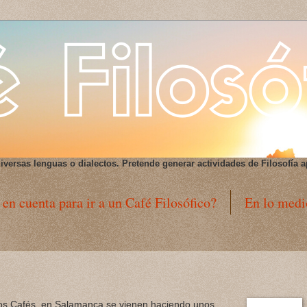
iversas lenguas o dialectos
. Pretende generar actividades de Filosofía a
 en cuenta para ir a un Café Filosófico?
En lo medi
ros Cafés, en Salamanca se vienen haciendo unos