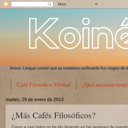
Koiné:
Lengua común que se establece unificando los rasgos de d
Café Filosófico Virtual
¿Qué necesito tener
martes, 29 de enero de 2013
¿Más Cafés Filosóficos?
Como a casi todos os he ido diciendo en las sesiones de nuest