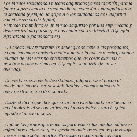
Los miedos sociales son miedos adquiridos ya sea también para la
futura supervivencia o como medio de coacción y manipulación a
la sociedad (ejemplo, la gripe A o los ciudadanos de California
con el terremoto de Japón)
El miedo traumático es un miedo adquirido por una enfermedad y
debe ser tratado puesto que nos limita nuestra libertad. (Ejemplo:
Agorafobia o fobias sociales)
-Un miedo muy recurrente es aquel que se tiene a las posesiones,
ya que tememos constantemente a perder lo que es nuestro, aunque
muchas de las veces no entendemos que las cosas externas a
nosotros no nos pertenecen. (Ejemplo: la muerte de un ser
querido).
-El miedo es eso que te desestabiliza, adquirimos el miedo al
miedo por temor a ser desestabilizados. Tenemos miedo a lo
nuevo, extraño, a lo desconocido.
-Existe el dicho que dice que si un niño es educando en el temor o
en el maltrato él se convertirá en el maltratador y será él quien
infunda el miedo a otros.
-Una de las formas que tenemos para vencer los miedos inútiles es
enfrentaros a ellos, ya que experimentándolos sabemos por ensayo
y error, como solucionarlos. No existen recetas mágicas para